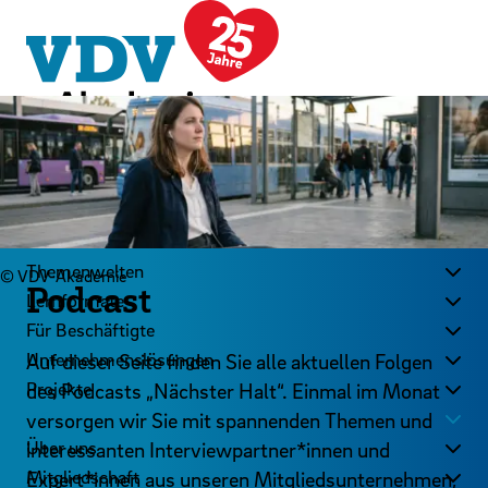
LinkedIn
Instagram
YouTube
Zum Hauptinhalt der Seite springen
Zur Startseite navigieren
Kontakt
Newsletter
Podcast
Themenwelten
© VDV-Akademie
Podcast
Lernformate
Für Beschäftigte
Unternehmenslösungen
Auf dieser Seite finden Sie alle aktuellen Folgen
Projekte
des Podcasts „Nächster Halt“. Einmal im Monat
Wissen
versorgen wir Sie mit spannenden Themen und
Über uns
interessanten Interviewpartner*innen und
Mitgliedschaft
Expert*innen aus unseren Mitgliedsunternehmen,