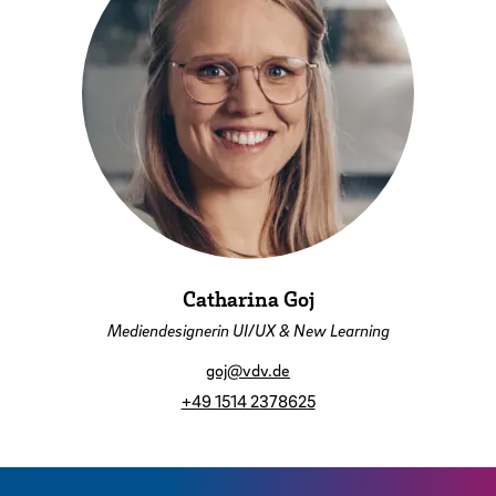
Catharina Goj
Mediendesignerin UI/UX & New Learning
goj@vdv.de
+49 1514 2378625
Zurück