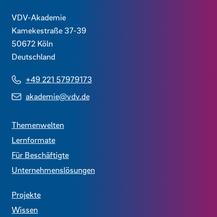
Kontaktdaten und weitere Links
VDV-Akademie
Kamekestraße 37-39
50672
Köln
Deutschland
+49 221 57979173
akademie@vdv.de
Themenwelten
Lernformate
Für Beschäftigte
Unternehmenslösungen
Projekte
Wissen