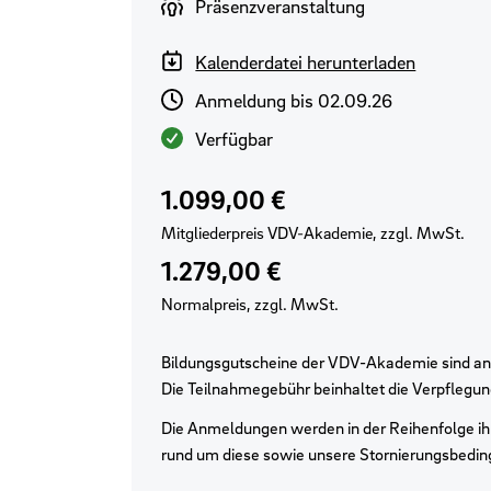
Durchführungsart
Präsenzveranstaltung
Kalenderdatei herunterladen
Anmeldeschluss
Anmeldung bis 02.09.26
Verfügbarkeit
Verfügbar
Preis für VDV-Mitglieder
Regulärer Preis
1.099,00 €
Mitgliederpreis VDV-Akademie, zzgl. MwSt.
1.279,00 €
Normalpreis, zzgl. MwSt.
Bildungsgutscheine der VDV-Akademie sind an
Die Teilnahmegebühr beinhaltet die Verpflegu
Die Anmeldungen werden in der Reihenfolge ihr
rund um diese sowie unsere Stornierungsbedi