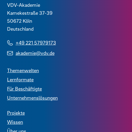
Kontaktdaten und weitere Links
VDV-Akademie
Kamekestraße 37-39
50672
Köln
Deutschland
+49 221 57979173
akademie@vdv.de
Themenwelten
Lernformate
Für Beschäftigte
Unternehmenslösungen
Projekte
Wissen
Über uns