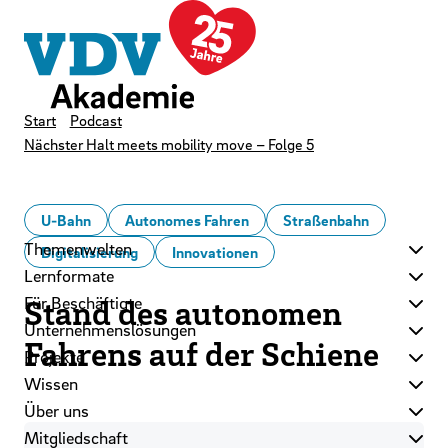
LinkedIn
Instagram
YouTube
Zum Hauptinhalt der Seite springen
Zur Startseite navigieren
Kontakt
Newsletter
Podcast
Start
Podcast
Nächster Halt meets mobility move – Folge 5
U-Bahn
Autonomes Fahren
Straßenbahn
Themenwelten
Digitalisierung
Innovationen
Lernformate
Für Beschäftigte
Stand des autonomen
Unternehmenslösungen
Fahrens auf der Schiene
Projekte
Wissen
Über uns
Mitgliedschaft