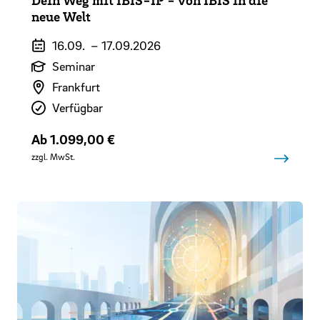
neue Welt
Veranstaltungszeitraum
16.09.
–
17.09.2026
Art der Veranstaltung
Seminar
Veranstaltungsort
Frankfurt
Verfügbarkeit
Verfügbar
Preis
Ab 1.099,00 €
zzgl. MwSt.