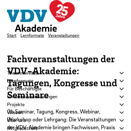
LinkedIn
Instagram
YouTube
Zum Hauptinhalt der Seite springen
Zur Startseite navigieren
Kontakt
Newsletter
Podcast
Start
Lernformate
Veranstaltungen
Fachveranstaltungen der
VDV-Akademie:
Themenwelten
Tagungen, Kongresse und
Lernformate
Für Beschäftigte
Seminare
Unternehmenslösungen
Projekte
Ob Seminar, Tagung, Kongress, Webinar,
Wissen
Workshop oder Lehrgang: Die Veranstaltungen
Über uns
der VDV-Akademie bringen Fachwissen, Praxis
Mitgliedschaft