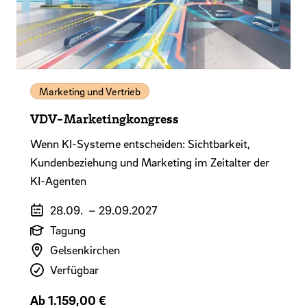
Marketing und Vertrieb
VDV-Marketingkongress
Wenn KI-Systeme entscheiden: Sichtbarkeit,
Kundenbeziehung und Marketing im Zeitalter der
KI-Agenten
Veranstaltungszeitraum
28.09.
–
29.09.2027
Art der Veranstaltung
Tagung
Veranstaltungsort
Gelsenkirchen
Verfügbarkeit
Verfügbar
Preis
Ab 1.159,00 €