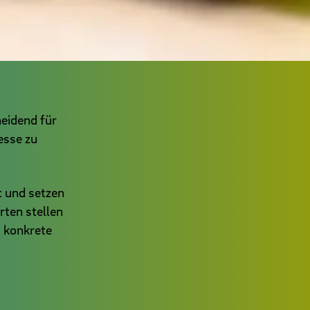
heidend für
esse zu
t und setzen
ten stellen
d konkrete