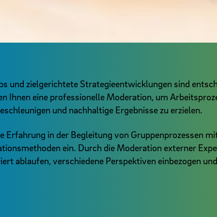
s und zielgerichtete Strategieentwicklungen sind entsc
en Ihnen eine professionelle Moderation, um Arbeitsproz
eschleunigen und nachhaltige Ergebnisse zu erzielen.
e Erfahrung in der Begleitung von Gruppenprozessen mi
tionsmethoden ein. Durch die Moderation externer Exper
uriert ablaufen, verschiedene Perspektiven einbezogen un