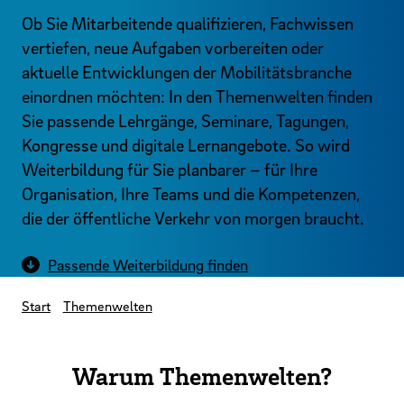
Ob Sie Mitarbeitende qualifizieren, Fachwissen
vertiefen, neue Aufgaben vorbereiten oder
aktuelle Entwicklungen der Mobilitätsbranche
einordnen möchten: In den Themenwelten finden
Sie passende Lehrgänge, Seminare, Tagungen,
Kongresse und digitale Lernangebote. So wird
Weiterbildung für Sie planbarer – für Ihre
Organisation, Ihre Teams und die Kompetenzen,
die der öffentliche Verkehr von morgen braucht.
Passende Weiterbildung finden
Start
Themenwelten
Warum Themenwelten?