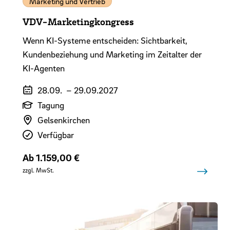
Marketing und Vertrieb
VDV-Marketingkongress
Wenn KI-Systeme entscheiden: Sichtbarkeit,
Kundenbeziehung und Marketing im Zeitalter der
KI-Agenten
Veranstaltungszeitraum
28.09.
–
29.09.2027
Art der Veranstaltung
Tagung
Veranstaltungsort
Gelsenkirchen
Verfügbarkeit
Verfügbar
Preis
Ab 1.159,00 €
zzgl. MwSt.