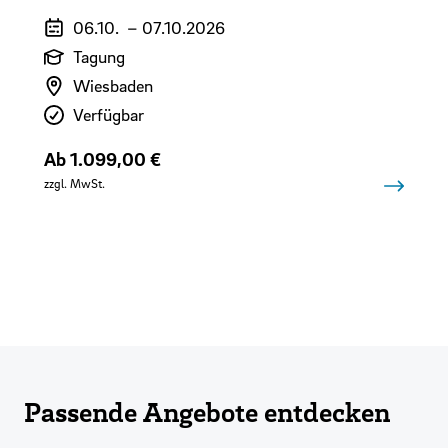
Veranstaltungszeitraum
06.10.
–
07.10.2026
Art der Veranstaltung
Tagung
Veranstaltungsort
Wiesbaden
Verfügbarkeit
Verfügbar
Preis
Ab 1.099,00 €
zzgl. MwSt.
Alle Termine ansehen
Passende Angebote entdecken