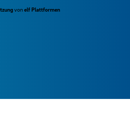
tzung
von
elf Plattformen
.