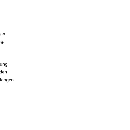
ger
g.
dung
 den
rlangen
m