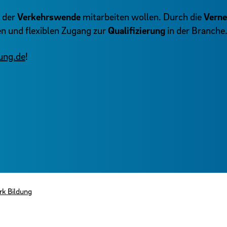
n der
Verkehrswende
mitarbeiten wollen. Durch die
Verne
n und flexiblen Zugang zur
Qualifizierung
in der Branche
ung.de
!
rk Bildung