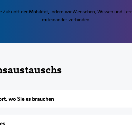
ie Zukunft der Mobilität, indem wir Menschen, Wissen und Ler
miteinander verbinden.
nsaustauschs
rt, wo Sie es brauchen
ies