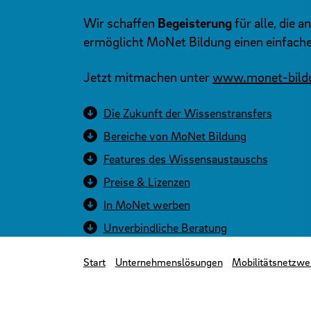
Wir schaffen
Begeisterung
für alle, die a
ermöglicht MoNet Bildung einen einfache
Jetzt mitmachen unter
www.monet-bild
Die Zukunft der Wissenstransfers
Bereiche von MoNet Bildung
Features des Wissensaustauschs
Preise & Lizenzen
In MoNet werben
Unverbindliche Beratung
Start
Unternehmenslösungen
Mobilitätsnetzwe