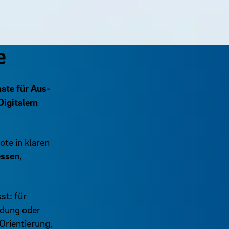
e
ate für Aus-
Digitalem
te in klaren
essen
,
st: für
ildung oder
Orientierung,