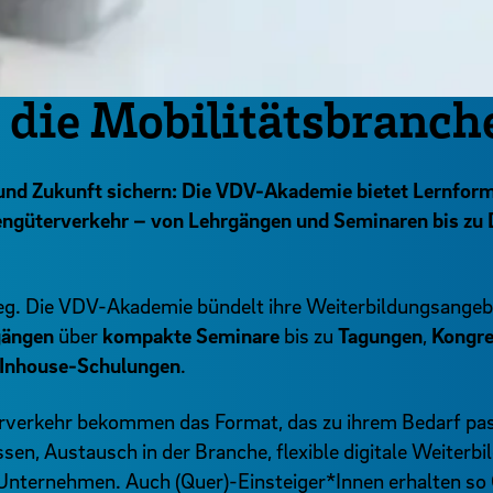
 die Mobilitätsbranch
 und Zukunft sichern: Die VDV-Akademie bietet Lernform
ngüterverkehr – von Lehrgängen und Seminaren bis zu 
g. Die VDV-Akademie bündelt ihre Weiterbildungsangebo
gängen
über
kompakte Seminare
bis zu
Tagungen
,
Kongr
Inhouse-Schulungen
.
verkehr bekommen das Format, das zu ihrem Bedarf pas
ssen, Austausch in der Branche, flexible digitale Weiterb
nternehmen. Auch (Quer)-Einsteiger*Innen erhalten so 