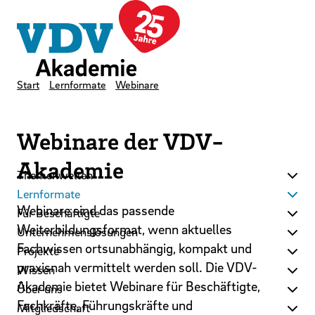
LinkedIn
Instagram
YouTube
Zum Hauptinhalt der Seite springen
Zur Startseite navigieren
Kontakt
Newsletter
Podcast
Start
Lernformate
Webinare
Webinare der VDV-
Akademie
Themenwelten
Lernformate
Webinare sind das passende
Für Beschäftigte
Weiterbildungsformat, wenn aktuelles
Unternehmenslösungen
Fachwissen ortsunabhängig, kompakt und
Projekte
praxisnah vermittelt werden soll. Die VDV-
Wissen
Akademie bietet Webinare für Beschäftigte,
Über uns
Fachkräfte, Führungskräfte und
Mitgliedschaft