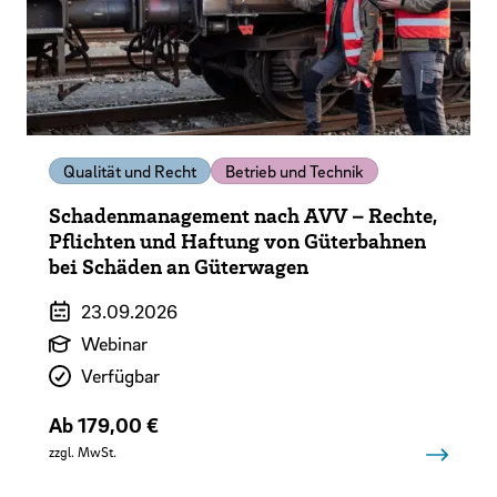
Qualität und Recht
Betrieb und Technik
Schadenmanagement nach AVV – Rechte,
Pflichten und Haftung von Güterbahnen
bei Schäden an Güterwagen
Veranstaltungszeitraum
23.09.2026
Art der Veranstaltung
Webinar
Verfügbarkeit
Verfügbar
Preis
Ab 179,00 €
zzgl. MwSt.