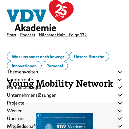
LinkedIn
Instagram
YouTube
Zum Hauptinhalt der Seite springen
Zur Startseite navigieren
Kontakt
Newsletter
Podcast
Start
Podcast
Nächster Halt – Folge 132
Was uns sonst noch bewegt
Unsere Branche
Innovationen
Personal
Themenwelten
Lernformate
Young Mobility Network
Für Beschäftigte
Unternehmenslösungen
Projekte
Wissen
Über uns
Mitgliedschaft