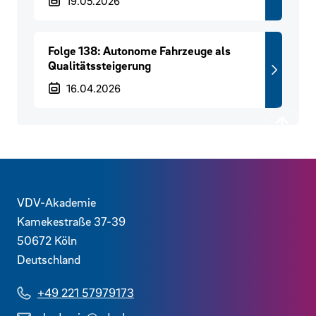
Veröffentlichungsdatum
19.05.2026
Folge 138: Autonome Fahrzeuge als
Qualitätssteigerung
Veröffentlichungsdatum
16.04.2026
Zurück
Kontaktdaten und weitere Links
VDV-Akademie
Kamekestraße 37-39
50672
Köln
Deutschland
+49 221 57979173