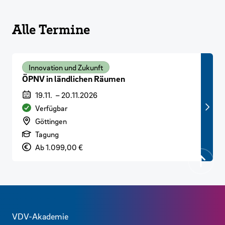
Alle Termine
Innovation und Zukunft
ÖPNV in ländlichen Räumen
Veranstaltungszeitraum
19.11.
–
20.11.2026
Verfügbarkeit
Verfügbar
Veranstaltungsort
Göttingen
Art der Veranstaltung
Tagung
Preis
Ab 1.099,00 €
Zurück
Kontaktdaten und weitere Links
VDV-Akademie