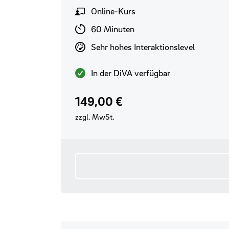
Format
Online-Kurs
Lernzeit
60 Minuten
Interaktionslevel
Sehr hohes Interaktionslevel
Verfügbarkeit
In der DiVA verfügbar
Preis
149,00 €
zzgl. MwSt.