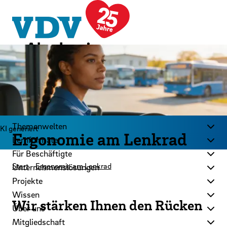
LinkedIn
Instagram
YouTube
Zum Hauptinhalt der Seite springen
Zur Startseite navigieren
Kontakt
Newsletter
Podcast
Themenwelten
KI generiert
Ergonomie am Lenkrad
Lernformate
Für Beschäftigte
Start
Ergonomie am Lenkrad
Unternehmenslösungen
Projekte
Wissen
Wir stärken Ihnen den Rücken
Über uns
Mitgliedschaft