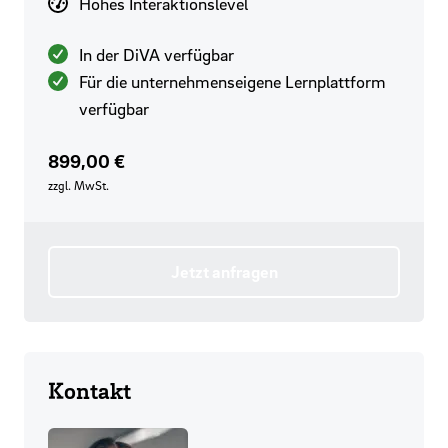
Interaktionslevel
Hohes Interaktionslevel
Verfügbarkeit
In der DiVA verfügbar
Für die unternehmenseigene Lernplattform
verfügbar
Preis
899,00 €
zzgl. MwSt.
Jetzt anfragen
Kontakt