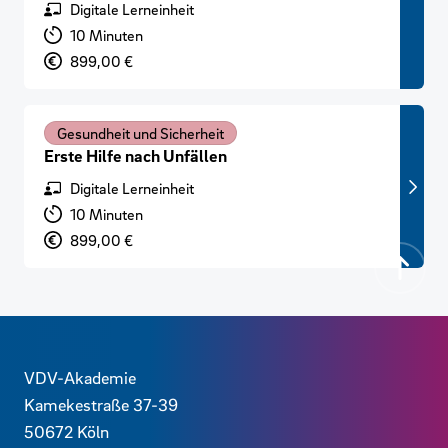
Format
Digitale Lerneinheit
Lernzeit
10 Minuten
Preis
899,00 €
Gesundheit und Sicherheit
Erste Hilfe nach Unfällen
Format
Digitale Lerneinheit
Lernzeit
10 Minuten
Preis
899,00 €
Zurück
Kontaktdaten und weitere Links
VDV-Akademie
Kamekestraße 37-39
50672
Köln