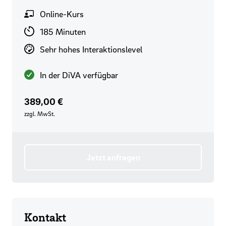
Format
Online-Kurs
Lernzeit
185 Minuten
Interaktionslevel
Sehr hohes Interaktionslevel
Verfügbarkeit
In der DiVA verfügbar
Preis
389,00 €
zzgl. MwSt.
Jetzt anfragen
Kontakt