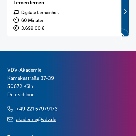
Lernen lernen
Format
Digitale Lerneinheit
Lernzeit
60 Minuten
Preis
3.699,00 €
Zurück
Kontaktdaten und weitere Links
VDV-Akademie
Kamekestraße 37-39
50672
Köln
Deutschland
+49 221 57979173
akademie@vdv.de