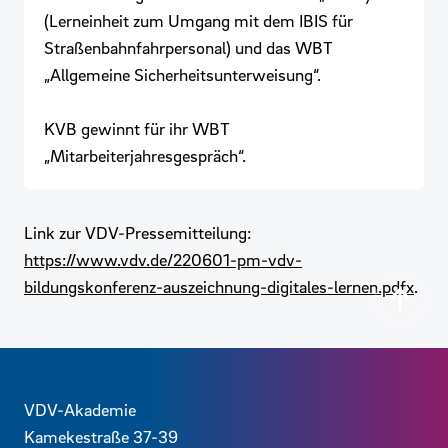
(Lerneinheit zum Umgang mit dem IBIS für
Straßenbahnfahrpersonal) und das WBT
„Allgemeine Sicherheitsunterweisung“.
KVB gewinnt für ihr WBT
„Mitarbeiterjahresgespräch“.
Link zur VDV-Pressemitteilung:
https://www.vdv.de/220601-pm-vdv-
bildungskonferenz-auszeichnung-digitales-lernen.pdfx
.
Zurück
Kontaktdaten und weitere Links
VDV-Akademie
Kamekestraße 37-39