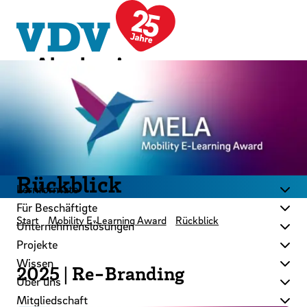
LinkedIn
Instagram
YouTube
Zum Hauptinhalt der Seite springen
Zur Startseite navigieren
Kontakt
Newsletter
Podcast
Themenwelten
Rückblick
Lernformate
Für Beschäftigte
Start
Mobility E-Learning Award
Rückblick
Unternehmenslösungen
Projekte
Wissen
2025 | Re-Branding
Über uns
Mitgliedschaft