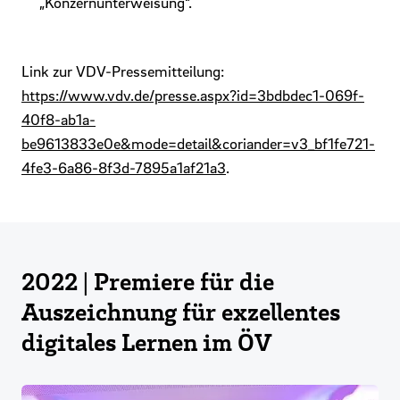
„Konzernunterweisung“.
Link zur VDV-Pressemitteilung:
https://www.vdv.de/presse.aspx?id=3bdbdec1-069f-
40f8-ab1a-
be9613833e0e&mode=detail&coriander=v3_bf1fe721-
4fe3-6a86-8f3d-7895a1af21a3
.
2022 | Premiere für die
Auszeichnung für exzellentes
digitales Lernen im ÖV