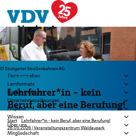
LinkedIn
Instagram
YouTube
Zum Hauptinhalt der Seite springen
Zur Startseite navigieren
Kontakt
Newsletter
Podcast
© Stuttgarter Straßenbahnen AG
Themenwelten
Seminar
Lernformate
Lehrfahrer*in - kein
Für Beschäftigte
Unternehmenslösungen
Beruf, aber eine Berufung!
Projekte
Wissen
Start
Lehrfahrer*in - kein Beruf, aber eine Berufung!
Über uns
28.05.2026 | Veranstaltungszentrum Waldaupark
Mitgliedschaft