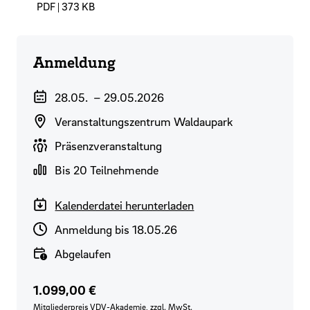
PDF | 373 KB
Anmeldung
Veranstaltungszeitraum
28.05.
–
29.05.2026
Veranstaltungsort
Veranstaltungszentrum Waldaupark
Durchführungsart
Präsenzveranstaltung
Gruppengröße
Bis 20 Teilnehmende
Kalenderdatei herunterladen
Anmeldeschluss
Anmeldung bis 18.05.26
Verfügbarkeit
Abgelaufen
Preis für VDV-Mitglieder
Regulärer Preis
1.099,00 €
Mitgliederpreis VDV-Akademie, zzgl. MwSt.