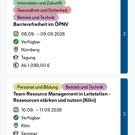
Innovation und Zukunft
Gesundheit und Sicherheit
Betrieb und Technik
Barrierefreiheit im ÖPNV
Veranstaltungszeitraum
08.09.
–
09.09.2026
Verfügbarkeit
Verfügbar
Veranstaltungsort
Nürnberg
Art der Veranstaltung
Tagung
Preis
Ab 1.099,00 €
Personal und Bildung
Betrieb und Technik
Team Resource Management in Leitstellen -
Ressourcen stärken und nutzen (Köln)
Veranstaltungszeitraum
10.09.
–
11.09.2026
Verfügbarkeit
Verfügbar
Veranstaltungsort
Köln
Art der Veranstaltung
Seminar