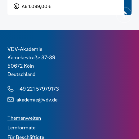
Preis
Ab 1.099,00 €
Zurück
Kontaktdaten und weitere Links
VDV-Akademie
Kamekestraße 37-39
50672
Köln
Deutschland
+49 221 57979173
akademie@vdv.de
Themenwelten
Lernformate
Für Beschäftigte