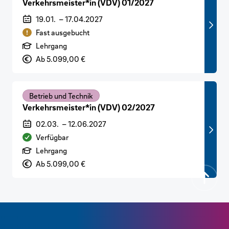
Verkehrsmeister*in (VDV) 01/2027
Veranstaltungszeitraum
19.01.
–
17.04.2027
Verfügbarkeit
Fast ausgebucht
Art der Veranstaltung
Lehrgang
Preis
Ab 5.099,00 €
Betrieb und Technik
Verkehrsmeister*in (VDV) 02/2027
Veranstaltungszeitraum
02.03.
–
12.06.2027
Verfügbarkeit
Verfügbar
Art der Veranstaltung
Lehrgang
Preis
Ab 5.099,00 €
Zurück