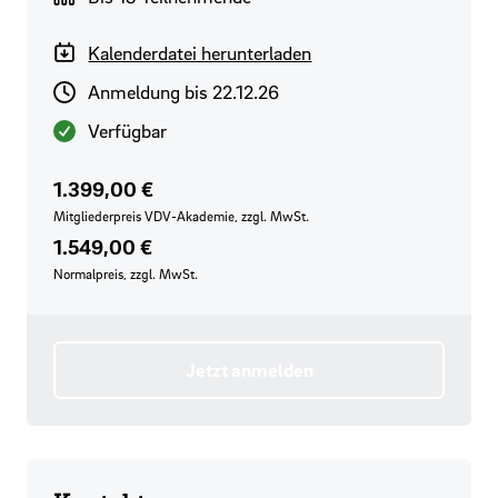
Kalenderdatei herunterladen
Anmeldeschluss
Anmeldung bis 22.12.26
Verfügbarkeit
Verfügbar
Preis für VDV-Mitglieder
Regulärer Preis
1.399,00 €
Mitgliederpreis VDV-Akademie, zzgl. MwSt.
1.549,00 €
Normalpreis, zzgl. MwSt.
Jetzt anmelden