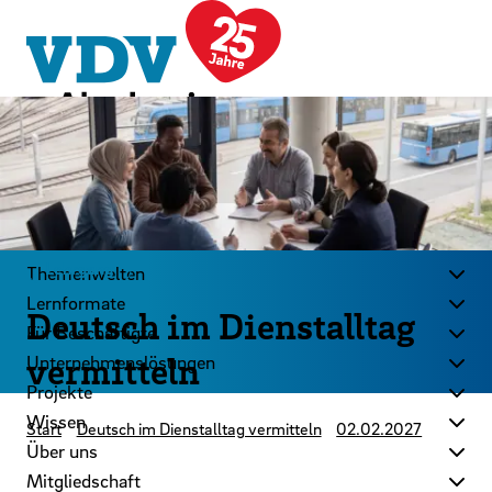
LinkedIn
Instagram
YouTube
Zum Hauptinhalt der Seite springen
Zur Startseite navigieren
Kontakt
Newsletter
Podcast
Lehrgang
Themenwelten
Lernformate
Deutsch im Dienstalltag
Für Beschäftigte
vermitteln
Unternehmenslösungen
Projekte
Wissen
Start
Deutsch im Dienstalltag vermitteln
02.02.2027
Über uns
Mitgliedschaft