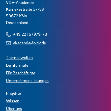
Kontaktdaten und weitere Links
VDV-Akademie
Kamekestraße 37-39
50672
Köln
Deutschland
+49 221 57979173
akademie@vdv.de
Themenwelten
Lernformate
Für Beschäftigte
Unternehmenslösungen
Projekte
Wissen
Über uns