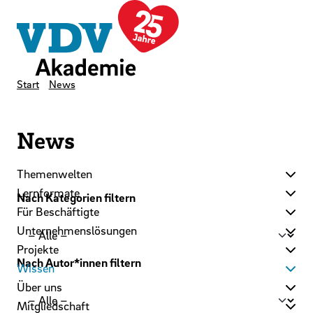
LinkedIn
Instagram
YouTube
Zum Hauptinhalt der Seite springen
Zur Startseite navigieren
Kontakt
Newsletter
Podcast
Start
News
News
Themenwelten
Lernformate
Nach Kategorien filtern
Für Beschäftigte
Unternehmenslösungen
Projekte
Nach Autor*innen filtern
Wissen
Über uns
Mitgliedschaft