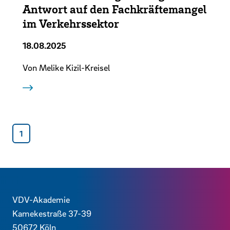
Antwort auf den Fachkräftemangel
im Verkehrssektor
18.08.2025
Von Melike Kizil-Kreisel
1
2
Zurück
Kontaktdaten und weitere Links
VDV-Akademie
Kamekestraße 37-39
50672
Köln