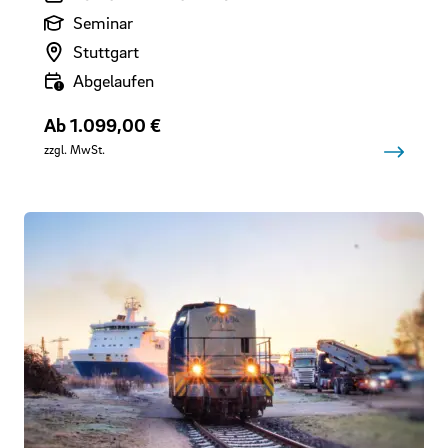
Art der Veranstaltung
Seminar
Veranstaltungsort
Stuttgart
Verfügbarkeit
Abgelaufen
Preis
Ab 1.099,00 €
zzgl. MwSt.