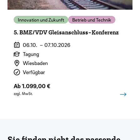
Innovation und Zukunft
Betrieb und Technik
5. BME/VDV Gleisanschluss-Konferenz
Veranstaltungszeitraum
06.10.
–
07.10.2026
Art der Veranstaltung
Tagung
Veranstaltungsort
Wiesbaden
Verfügbarkeit
Verfügbar
Preis
Ab 1.099,00 €
zzgl. MwSt.
Sie finden nicht das passende