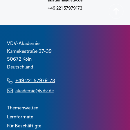
+49 221 57979173
Zurück
Kontaktdaten und weitere Links
VDV-Akademie
Kamekestraße 37-39
50672
Köln
Deutschland
+49 221 57979173
akademie@vdv.de
Themenwelten
Lernformate
Für Beschäftigte