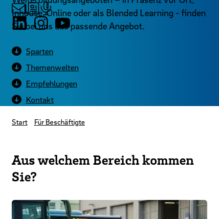
Inhouse, Online oder als Blended Learning - finden
Sie bei uns das passende Angebot.
Sparten
Themenwelten
Empfehlungen
Kontakt
Start
Für Beschäftigte
Aus welchem Bereich kommen
Sie?