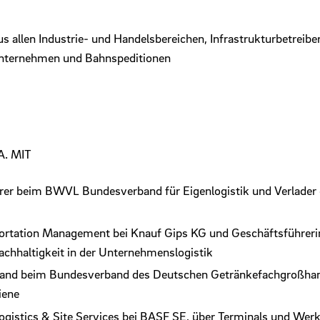
us allen Industrie- und Handelsbereichen, Infrastrukturbetreib
nternehmen und Bahnspeditionen
A. MIT
er beim BWVL Bundesverband für Eigenlogistik und Verlader 
ortation Management bei Knauf Gips KG und Geschäftsführerin
achhaltigkeit in der Unternehmenslogistik
and beim Bundesverband des Deutschen Getränkefachgroßhandel
iene
ogistics & Site Services bei BASF SE, über Terminals und We