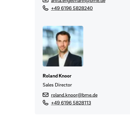
anita.engelmann@bme.de
+49 6196 5828240
Roland Knoor
Sales Director
roland.knoor@bme.de
+49 6196 5828113