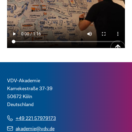
Zurück
Kontaktdaten und weitere Links
VDV-Akademie
Kamekestraße 37-39
50672
Köln
Deutschland
+49 221 57979173
akademie@vdv.de