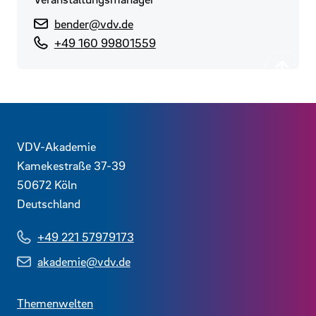
bender@vdv.de
+49 160 99801559
Zurück
Kontaktdaten und weitere Links
VDV-Akademie
Kamekestraße 37-39
50672
Köln
Deutschland
+49 221 57979173
akademie@vdv.de
Themenwelten