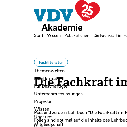
LinkedIn
Instagram
YouTube
Zum Hauptinhalt der Seite springen
Zur Startseite navigieren
Kontakt
Newsletter
Podcast
Start
Wissen
Publikationen
Die Fachkraft im 
Fachliteratur
Themenwelten
Die Fachkraft 
Lernformate
Für Beschäftigte
Unternehmenslösungen
Projekte
Wissen
Passend zu dem Lehrbuch "Die Fachkraft im F
Über uns
Folien sind optimal auf die Inhalte des Lehrb
Mitgliedschaft