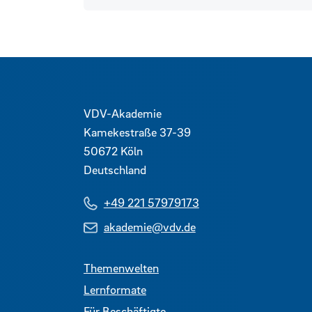
Kontaktdaten und weitere 
VDV-Akademie
Kamekestraße 37-39
50672
Köln
Deutschland
+49 221 57979173
akademie@vdv.de
Themenwelten
Lernformate
Für Beschäftigte