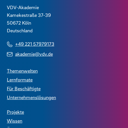
Kontaktdaten und weitere Links
VDV-Akademie
Kamekestraße 37-39
50672
Köln
Deutschland
+49 221 57979173
akademie@vdv.de
Themenwelten
Lernformate
Für Beschäftigte
Unternehmenslösungen
Projekte
Wissen