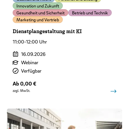
Innovation und Zukunft
Gesundheit und Sicherheit
Betrieb und Technik
Marketing und Vertrieb
Dienstplangestaltung mit KI
11:00-12:00 Uhr
Veranstaltungszeitraum
16.09.2026
Art der Veranstaltung
Webinar
Verfügbarkeit
Verfügbar
Preis
Ab 0,00 €
zzgl. MwSt.