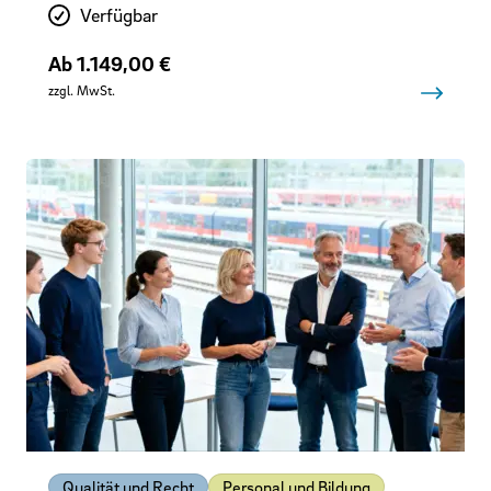
Verfügbarkeit
Verfügbar
Preis
Ab 1.149,00 €
zzgl. MwSt.
Qualität und Recht
Personal und Bildung