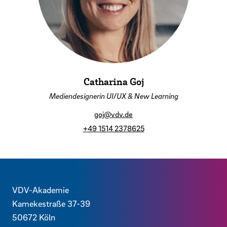
Catharina Goj
Mediendesignerin UI/UX & New Learning
goj@vdv.de
+49 1514 2378625
Zurück
Kontaktdaten und weitere Links
VDV-Akademie
Kamekestraße 37-39
50672
Köln