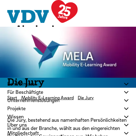
LinkedIn
Instagram
YouTube
Zum Hauptinhalt der Seite springen
Zur Startseite navigieren
Kontakt
Newsletter
Podcast
Themenwelten
Die Jury
Lernformate
Für Beschäftigte
Start
Mobility E-Learning Award
Die Jury
Unternehmenslösungen
Projekte
Wissen
Die Jury, bestehend aus namenhaften Persönlichkeiten
Über uns
in und aus der Branche, wählt aus den eingereichten
Mitgliedschaft