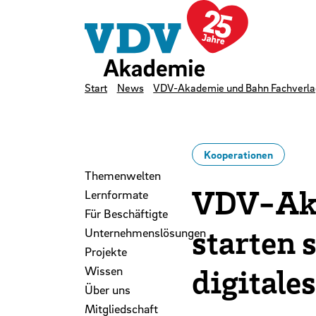
LinkedIn
Instagram
YouTube
Zum Hauptinhalt der Seite springen
Zur Startseite navigieren
Kontakt
Newsletter
Podcast
Start
News
VDV-Akademie und Bahn Fachverlag 
Kooperationen
Themenwelten
VDV-Aka
Lernformate
Für Beschäftigte
starten 
Unternehmenslösungen
Projekte
digitale
Wissen
Über uns
Mitgliedschaft