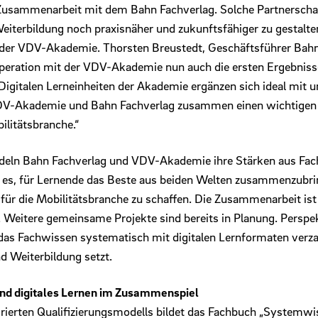
Zusammenarbeit mit dem Bahn Fachverlag. Solche Partnerschaf
eiterbildung noch praxisnäher und zukunftsfähiger zu gestalten
r der VDV-Akademie. Thorsten Breustedt, Geschäftsführer Bah
operation mit der VDV-Akademie nun auch die ersten Ergebnisse
Digitalen Lerneinheiten der Akademie ergänzen sich ideal mit 
VDV-Akademie und Bahn Fachverlag zusammen einen wichtigen B
ilitätsbranche.“
deln Bahn Fachverlag und VDV-Akademie ihre Stärken aus Fac
st es, für Lernende das Beste aus beiden Welten zusammenzubri
für die Mobilitätsbranche zu schaffen. Die Zusammenarbeit ist 
. Weitere gemeinsame Projekte sind bereits in Planung. Perspek
 das Fachwissen systematisch mit digitalen Lernformaten verz
d Weiterbildung setzt.
und digitales Lernen im Zusammenspiel
grierten Qualifizierungsmodells bildet das Fachbuch „Systemwi