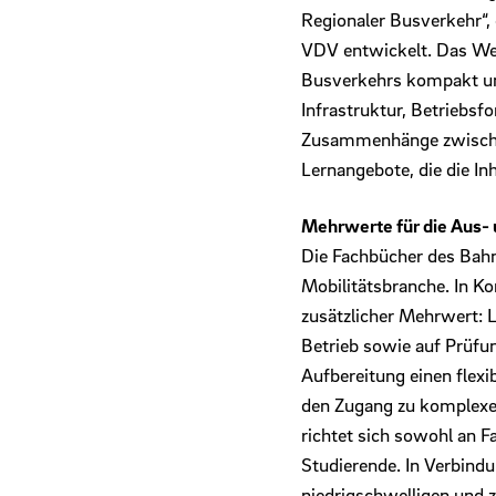
Regionaler Busverkehr“,
VDV entwickelt. Das Wer
Busverkehrs kompakt un
Infrastruktur, Betriebs
Zusammenhänge zwischen
Lernangebote, die die In
Mehrwerte für die Aus-
Die Fachbücher des Bahn
Mobilitätsbranche. In K
zusätzlicher Mehrwert: L
Betrieb sowie auf Prüfu
Aufbereitung einen flexi
den Zugang zu komplexe
richtet sich sowohl an F
Studierende. In Verbind
niedrigschwelligen und 