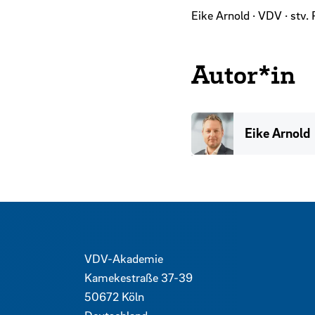
Eike Arnold · VDV · stv
Autor*in
Eike Arnold
Kontaktdaten und weitere 
VDV-Akademie
Kamekestraße 37-39
50672
Köln