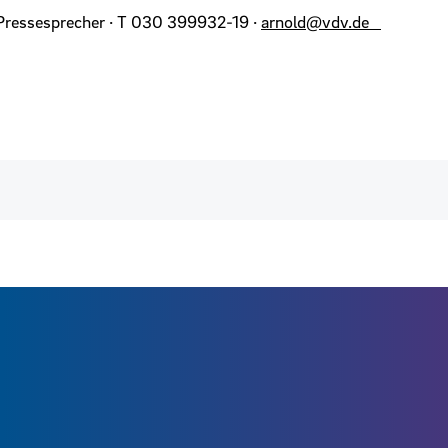
. Pressesprecher · T 030 399932-19 ·
arnold@vdv.de
Links