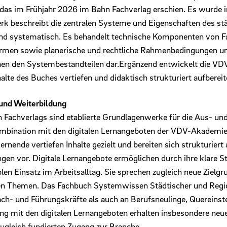
 das im Frühjahr 2026 im Bahn Fachverlag erschien. Es wurde 
k beschreibt die zentralen Systeme und Eigenschaften des stä
d systematisch. Es behandelt technische Komponenten von F
formen sowie planerische und rechtliche Rahmenbedingungen und
 den Systembestandteilen dar.Ergänzend entwickelt die VDV
halte des Buches vertiefen und didaktisch strukturiert aufbereit
 und Weiterbildung
 Fachverlags sind etablierte Grundlagenwerke für die Aus- und
ombination mit den digitalen Lernangeboten der VDV-Akademie 
ernende vertiefen Inhalte gezielt und bereiten sich strukturie
ngen vor. Digitale Lernangebote ermöglichen durch ihre klare 
blen Einsatz im Arbeitsalltag. Sie sprechen zugleich neue Zielgr
n Themen. Das Fachbuch Systemwissen Städtischer und Regi
ach- und Führungskräfte als auch an Berufsneulinge, Quereinst
ung mit den digitalen Lernangeboten erhalten insbesondere neu
zugleich fundierten Zugang zur Branche.