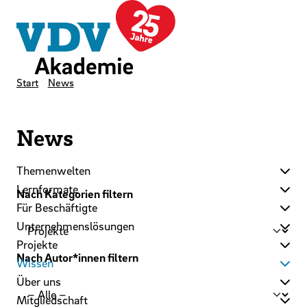
LinkedIn
Instagram
YouTube
Zum Hauptinhalt der Seite springen
Zur Startseite navigieren
Kontakt
Newsletter
Podcast
Start
News
News
Themenwelten
Lernformate
Nach Kategorien filtern
Für Beschäftigte
Unternehmenslösungen
Projekte
Nach Autor*innen filtern
Wissen
Über uns
Mitgliedschaft