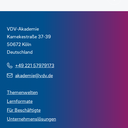
Zurück
Kontaktdaten und weitere Links
VDV-Akademie
Kamekestraße 37-39
50672
Köln
Deutschland
+49 221 57979173
akademie@vdv.de
Themenwelten
Lernformate
Für Beschäftigte
Unternehmenslösungen