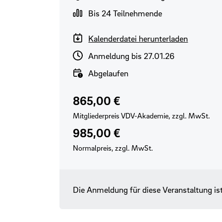
Gruppengröße
Bis 24 Teilnehmende
Kalenderdatei herunterladen
Anmeldeschluss
Anmeldung bis 27.01.26
Verfügbarkeit
Abgelaufen
Preis für VDV-Mitglieder
Regulärer Preis
865,00 €
Mitgliederpreis VDV-Akademie, zzgl. MwSt.
985,00 €
Normalpreis, zzgl. MwSt.
Die Anmeldung für diese Veranstaltung is