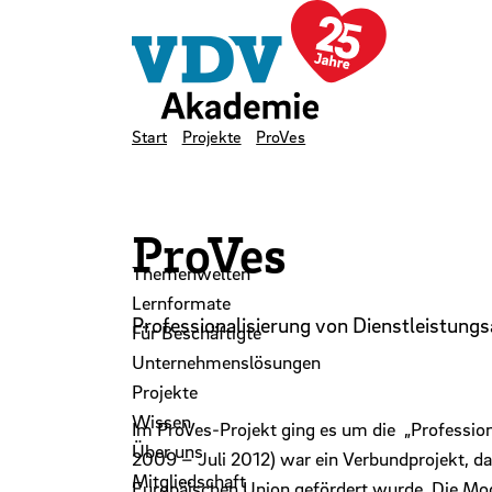
LinkedIn
Instagram
YouTube
Zum Hauptinhalt der Seite springen
Zur Startseite navigieren
Kontakt
Newsletter
Podcast
Start
Projekte
ProVes
ProVes
Themenwelten
Lernformate
Professionalisierung von Dienstleistungs
Für Beschäftigte
Unternehmenslösungen
Projekte
Wissen
Im ProVes-Projekt ging es um die „Profession
Über uns
2009 – Juli 2012) war ein Verbundprojekt, 
Mitgliedschaft
Europäischen Union gefördert wurde. Die Mo