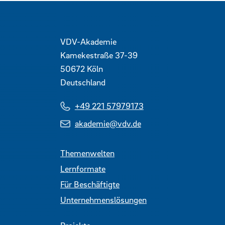
Kontaktdaten und weitere 
VDV-Akademie
Kamekestraße 37-39
50672
Köln
Deutschland
+49 221 57979173
akademie@vdv.de
Themenwelten
Lernformate
Für Beschäftigte
Unternehmenslösungen