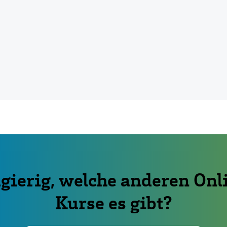
gierig, welche anderen Onl
Kurse es gibt?