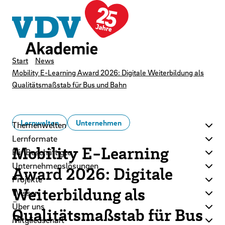
LinkedIn
Instagram
YouTube
Zum Hauptinhalt der Seite springen
Zur Startseite navigieren
Kontakt
Newsletter
Podcast
Start
News
Mobility E-Learning Award 2026: Digitale Weiterbildung als
Qualitätsmaßstab für Bus und Bahn
Lernwelten
Unternehmen
Themenwelten
Lernformate
Mobility E-Learning
Für Beschäftigte
Unternehmenslösungen
Award 2026: Digitale
Projekte
Weiterbildung als
Wissen
Über uns
Qualitätsmaßstab für Bus
Mitgliedschaft