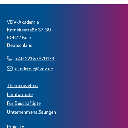
Kontaktdaten und weitere Links
VDV-Akademie
Kamekestraße 37-39
50672
Köln
Deutschland
+49 221 57979173
akademie@vdv.de
Themenwelten
Lernformate
Für Beschäftigte
Unternehmenslösungen
Projekte