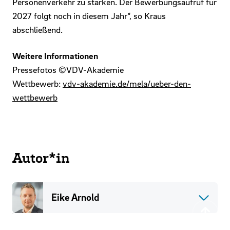
Personenverkehr zu stärken. Der Bewerbungsaufruf für
2027 folgt noch in diesem Jahr“, so Kraus
abschließend.
Weitere Informationen
Pressefotos ©VDV-Akademie
Wettbewerb:
vdv-akademie.de/mela/ueber-den-
wettbewerb
Autor*in
Eike Arnold
Zurück