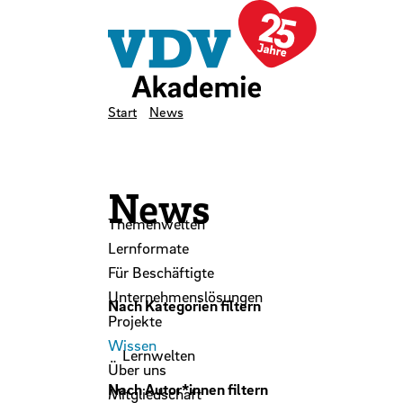
LinkedIn
Instagram
YouTube
Zum Hauptinhalt der Seite springen
Zur Startseite navigieren
Kontakt
Newsletter
Podcast
Start
News
News
Themenwelten
Lernformate
Für Beschäftigte
Unternehmenslösungen
Nach Kategorien filtern
Projekte
Wissen
Über uns
Nach Autor*innen filtern
Mitgliedschaft