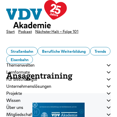
LinkedIn
Instagram
YouTube
Zum Hauptinhalt der Seite springen
Zur Startseite navigieren
Kontakt
Newsletter
Podcast
Start
Podcast
Nächster Halt – Folge 101
Straßenbahn
Berufliche Weiterbildung
Trends
Eisenbahn
Themenwelten
Lernformate
Ansagentraining
Für Beschäftigte
Unternehmenslösungen
Projekte
Wissen
Über uns
Mitgliedschaft