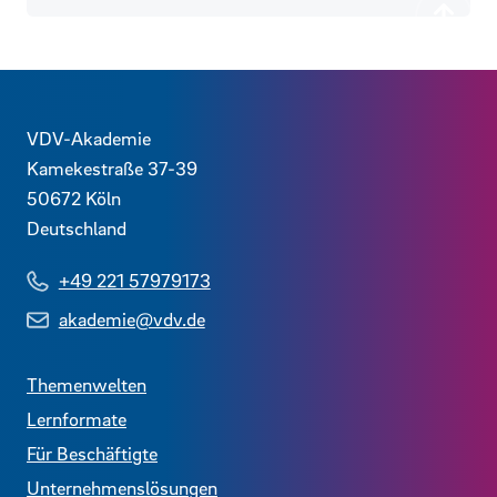
Zurück
Kontaktdaten und weitere Links
VDV-Akademie
Kamekestraße 37-39
50672
Köln
Deutschland
+49 221 57979173
akademie@vdv.de
Themenwelten
Lernformate
Für Beschäftigte
Unternehmenslösungen