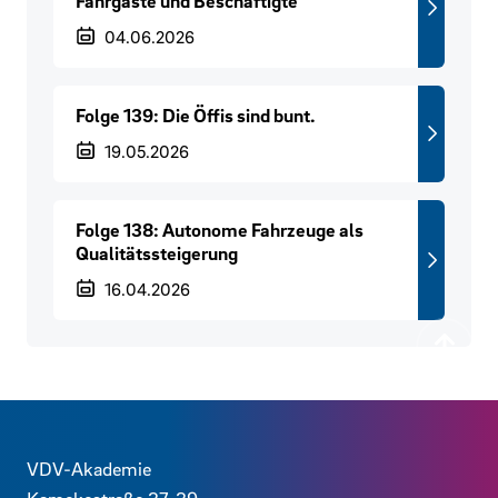
Fahrgäste und Beschäftigte
Veröffentlichungsdatum
04.06.2026
Folge 139: Die Öffis sind bunt.
Veröffentlichungsdatum
19.05.2026
Folge 138: Autonome Fahrzeuge als
Qualitätssteigerung
Veröffentlichungsdatum
16.04.2026
Zurück
Kontaktdaten und weitere Links
VDV-Akademie