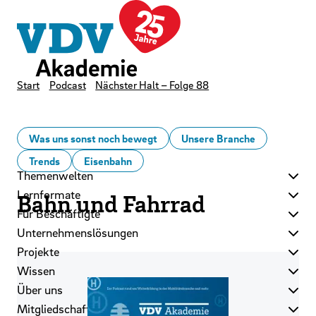
LinkedIn
Instagram
YouTube
Zum Hauptinhalt der Seite springen
Zur Startseite navigieren
Kontakt
Newsletter
Podcast
Start
Podcast
Nächster Halt – Folge 88
Was uns sonst noch bewegt
Unsere Branche
Trends
Eisenbahn
Themenwelten
Lernformate
Bahn und Fahrrad
Für Beschäftigte
Unternehmenslösungen
Projekte
Wissen
Über uns
Mitgliedschaft