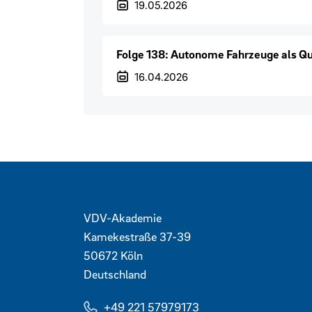
Veröffentlichungsdatum
19.05.2026
Folge 138: Autonome Fahrzeuge als Qu
Veröffentlichungsdatum
16.04.2026
Kontaktdaten und weitere 
VDV-Akademie
Kamekestraße 37-39
50672
Köln
Deutschland
+49 221 57979173