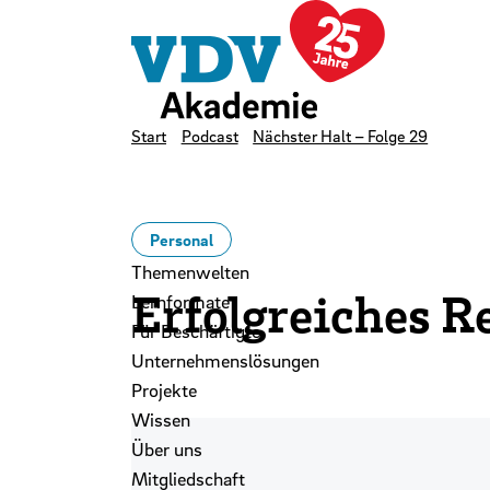
LinkedIn
Instagram
YouTube
Zum Hauptinhalt der Seite springen
Zur Startseite navigieren
Kontakt
Newsletter
Podcast
Start
Podcast
Nächster Halt – Folge 29
Personal
Themenwelten
Erfolgreiches R
Lernformate
Für Beschäftigte
Unternehmenslösungen
Projekte
Wissen
Über uns
Mitgliedschaft