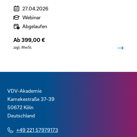
Veranstaltungszeitraum
27.04.2026
Art der Veranstaltung
Webinar
Verfügbarkeit
Abgelaufen
Preis
Ab 399,00 €
zzgl. MwSt.
Zurück
Kontaktdaten und weitere Links
VDV-Akademie
Kamekestraße 37-39
50672
Köln
Deutschland
+49 221 57979173