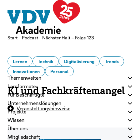
LinkedIn
Instagram
YouTube
Zum Hauptinhalt der Seite springen
Zur Startseite navigieren
Kontakt
Newsletter
Podcast
Start
Podcast
Nächster Halt – Folge 123
Lernen
Technik
Digitalisierung
Trends
Innovationen
Personal
Themenwelten
Lernformate
KI und Fachkräftemangel
Für Beschäftigte
Unternehmenslösungen
Veranstaltungshinweise
Projekte
Wissen
Über uns
Mitgliedschaft