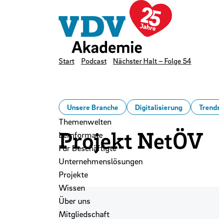
LinkedIn
Instagram
YouTube
Zum Hauptinhalt der Seite springen
Zur Startseite navigieren
Kontakt
Newsletter
Podcast
Start
Podcast
Nächster Halt – Folge 54
Unsere Branche
Digitalisierung
Trend
Themenwelten
Projekt NetÖV
Lernformate
Für Beschäftigte
Unternehmenslösungen
Projekte
Wissen
Über uns
Mitgliedschaft