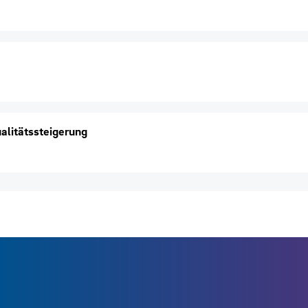
alitätssteigerung
Links