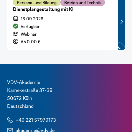
Personal und Bildung
Betrieb und Technik
Dienstplangestaltung mit KI
Veranstaltungszeitraum
16.09.2026
Verfügbarkeit
Verfügbar
Art der Veranstaltung
Webinar
Preis
Ab 0,00 €
Zurück
Kontaktdaten und weitere Links
VDV-Akademie
Kamekestraße 37-39
50672
Köln
Deutschland
+49 221 57979173
akademie@vdv.de