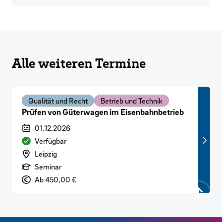
Alle weiteren Termine
Qualität und Recht
Betrieb und Technik
Prüfen von Güterwagen im Eisenbahnbetrieb
Veranstaltungszeitraum
01.12.2026
Verfügbarkeit
Verfügbar
Veranstaltungsort
Leipzig
Art der Veranstaltung
Seminar
Preis
Ab 450,00 €
Zurück