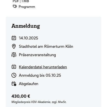
PDF | 1 MB
Datei-Kategorie:
Programm
Anmeldung
Veranstaltungszeitraum
14.10.2025
Veranstaltungsort
Stadthotel am Römerturm Köln
Durchführungsart
Präsenzveranstaltung
Kalenderdatei herunterladen
Anmeldeschluss
Anmeldung bis 05.10.25
Verfügbarkeit
Abgelaufen
Preis für VDV-Mitglieder
Regulärer Preis
430,00 €
Mitgliederpreis VDV-Akademie, zzgl. MwSt.