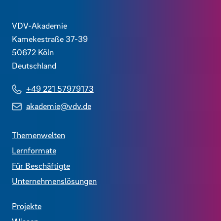
Kontaktdaten und weitere Links
VDV-Akademie
Kamekestraße 37-39
50672
Köln
Deutschland
+49 221 57979173
akademie@vdv.de
Themenwelten
Lernformate
Für Beschäftigte
Unternehmenslösungen
Projekte