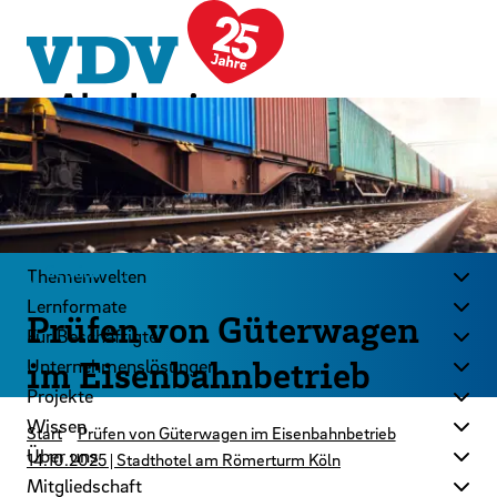
LinkedIn
Instagram
YouTube
Zum Hauptinhalt der Seite springen
Zur Startseite navigieren
Kontakt
Newsletter
Podcast
Seminar
Themenwelten
Lernformate
Prüfen von Güterwagen
Für Beschäftigte
im Eisenbahnbetrieb
Unternehmenslösungen
Projekte
Wissen
Start
Prüfen von Güterwagen im Eisenbahnbetrieb
Über uns
14.10.2025 | Stadthotel am Römerturm Köln
Mitgliedschaft