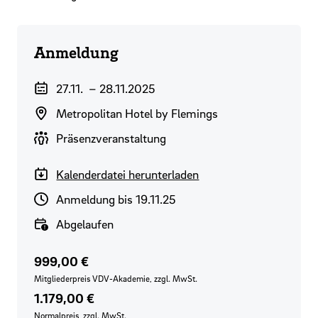
Anmeldung
Veranstaltungszeitraum
27.11.
–
28.11.2025
Veranstaltungsort
Metropolitan Hotel by Flemings
Durchführungsart
Präsenzveranstaltung
Kalenderdatei herunterladen
Anmeldeschluss
Anmeldung bis 19.11.25
Verfügbarkeit
Abgelaufen
Preis für VDV-Mitglieder
Regulärer Preis
999,00 €
Mitgliederpreis VDV-Akademie, zzgl. MwSt.
1.179,00 €
Normalpreis, zzgl. MwSt.