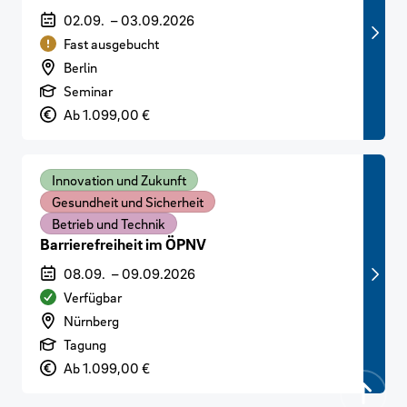
Veranstaltungszeitraum
02.09.
–
03.09.2026
Verfügbarkeit
Fast ausgebucht
Veranstaltungsort
Berlin
Art der Veranstaltung
Seminar
Preis
Ab 1.099,00 €
Innovation und Zukunft
Gesundheit und Sicherheit
Betrieb und Technik
Barrierefreiheit im ÖPNV
Veranstaltungszeitraum
08.09.
–
09.09.2026
Verfügbarkeit
Verfügbar
Veranstaltungsort
Nürnberg
Art der Veranstaltung
Tagung
Preis
Ab 1.099,00 €
Zurück