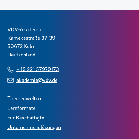
Kontaktdaten und weitere Links
VDV-Akademie
Kamekestraße 37-39
50672
Köln
Deutschland
+49 221 57979173
akademie@vdv.de
Themenwelten
Lernformate
Für Beschäftigte
Unternehmenslösungen