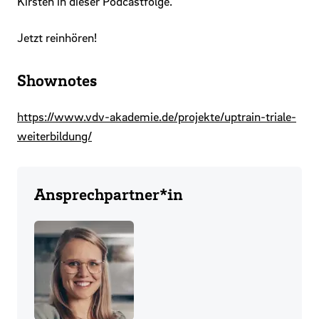
Kirsten in dieser Podcastfolge.
Jetzt reinhören!
Shownotes
https://www.vdv-akademie.de/projekte/uptrain-triale-
weiterbildung/
Ansprechpartner*in