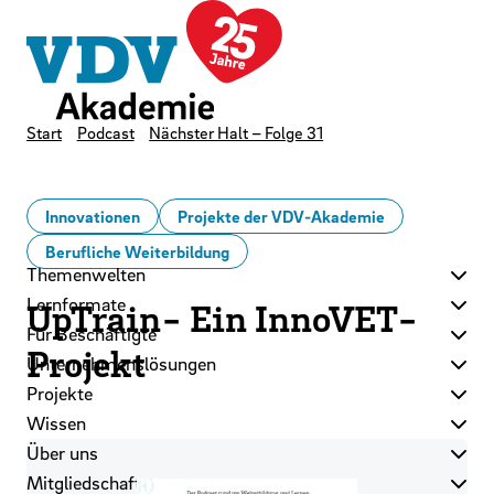
LinkedIn
Instagram
YouTube
Zum Hauptinhalt der Seite springen
Zur Startseite navigieren
Kontakt
Newsletter
Podcast
Start
Podcast
Nächster Halt – Folge 31
Innovationen
Projekte der VDV-Akademie
Berufliche Weiterbildung
Themenwelten
Lernformate
UpTrain- Ein InnoVET-
Für Beschäftigte
Projekt
Unternehmenslösungen
Projekte
Wissen
Über uns
Mitgliedschaft