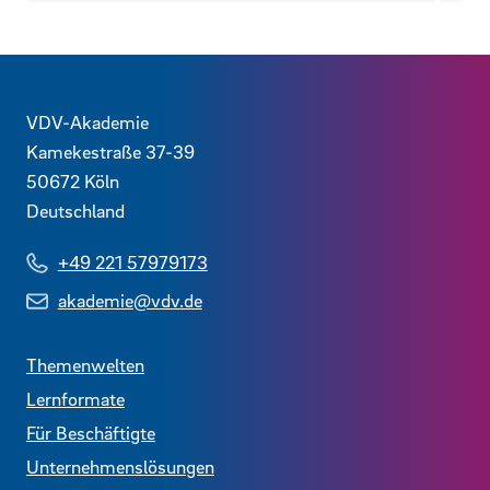
Zurück
Kontaktdaten und weitere Links
VDV-Akademie
Kamekestraße 37-39
50672
Köln
Deutschland
+49 221 57979173
akademie@vdv.de
Themenwelten
Lernformate
Für Beschäftigte
Unternehmenslösungen