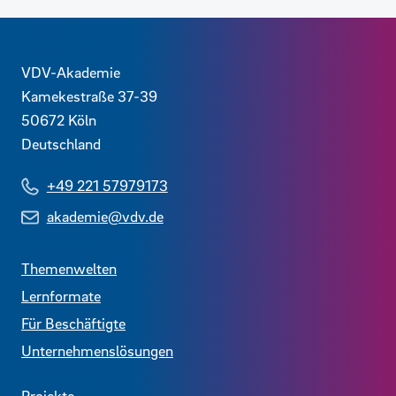
Kontaktdaten und weitere Links
VDV-Akademie
Kamekestraße 37-39
50672
Köln
Deutschland
+49 221 57979173
akademie@vdv.de
Themenwelten
Lernformate
Für Beschäftigte
Unternehmenslösungen
Projekte