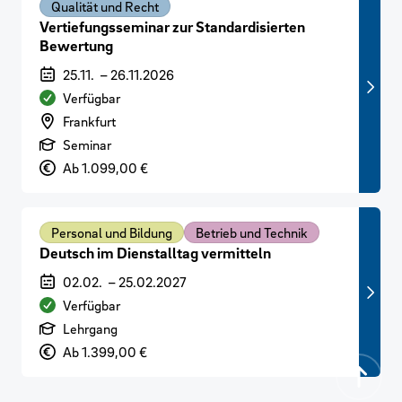
Qualität und Recht
Vertiefungsseminar zur Standardisierten
Bewertung
Veranstaltungszeitraum
25.11.
–
26.11.2026
Verfügbarkeit
Verfügbar
Veranstaltungsort
Frankfurt
Art der Veranstaltung
Seminar
Preis
Ab 1.099,00 €
Personal und Bildung
Betrieb und Technik
Deutsch im Dienstalltag vermitteln
Veranstaltungszeitraum
02.02.
–
25.02.2027
Verfügbarkeit
Verfügbar
Art der Veranstaltung
Lehrgang
Preis
Ab 1.399,00 €
Zurück